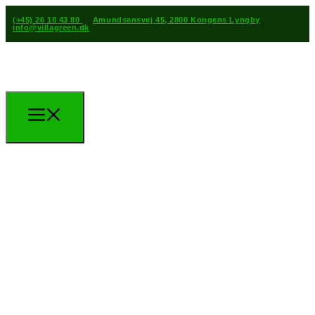
(+45) 26 18 43 80
Amundsensvej 45, 2800 Kongens Lyngby
info@villagreen.dk